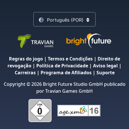
Português (POR)
Regras do jogo
|
Termos e Condições
|
Direito de
revogação
|
Política de Privacidade
|
Aviso legal
|
Carreiras
|
Programa de Afiliados
|
Suporte
Copyright © 2026 Bright Future Studio GmbH publicado
por Travian Games GmbH