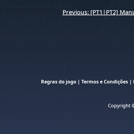
Navegação
Previous:
[PT1|PT2] Manu
de
artigos
Regras do jogo
|
Termos e Condições
|
Copyright 