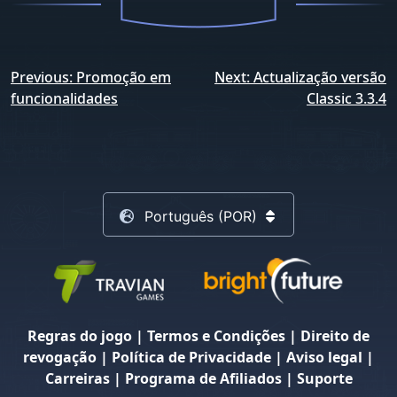
Navegação
Previous:
Promoção em
Next:
Actualização versão
de
funcionalidades
Classic 3.3.4
artigos
Português (POR)
Regras do jogo
|
Termos e Condições
|
Direito de
revogação
|
Política de Privacidade
|
Aviso legal
|
Carreiras
|
Programa de Afiliados
|
Suporte