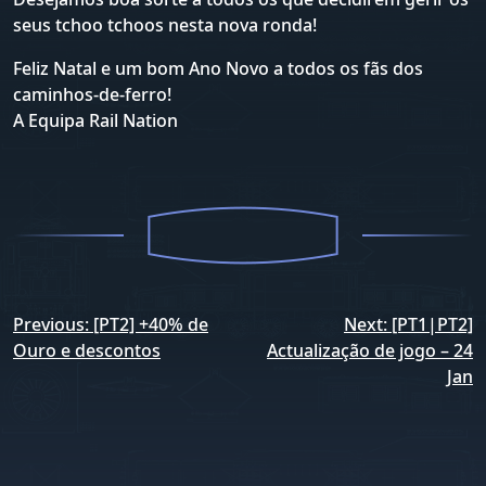
seus tchoo tchoos nesta nova ronda!
Feliz Natal e um bom Ano Novo a todos os fãs dos
caminhos-de-ferro!
A Equipa Rail Nation
Navegação
Previous:
[PT2] +40% de
Next:
[PT1|PT2]
de
Ouro e descontos
Actualização de jogo – 24
Jan
artigos