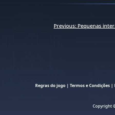
Navegação
Previous:
Pequenas inte
de
artigos
Regras do jogo
|
Termos e Condições
|
Copyright 