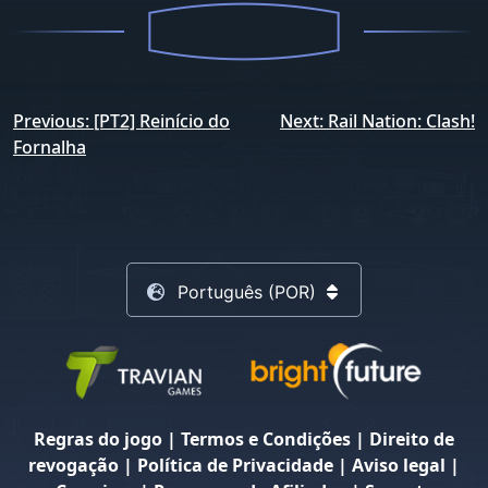
Navegação
Previous:
[PT2] Reinício do
Next:
Rail Nation: Clash!
de
Fornalha
artigos
Português (POR)
Regras do jogo
|
Termos e Condições
|
Direito de
revogação
|
Política de Privacidade
|
Aviso legal
|